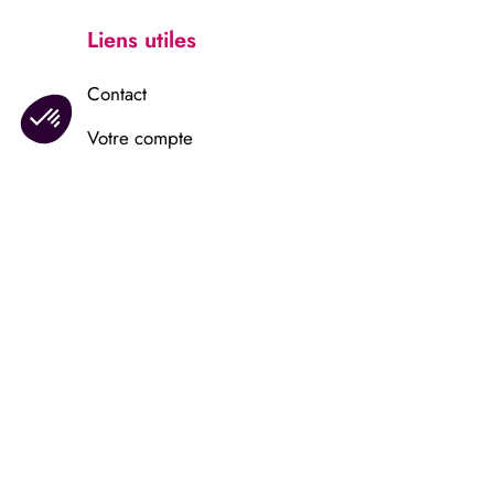
Liens utiles
Contact
Votre compte
Information
Mentions légales
Confidentalité
© 2025 – Lingerie Céline. Tous
droits réservés.
Réalisé par