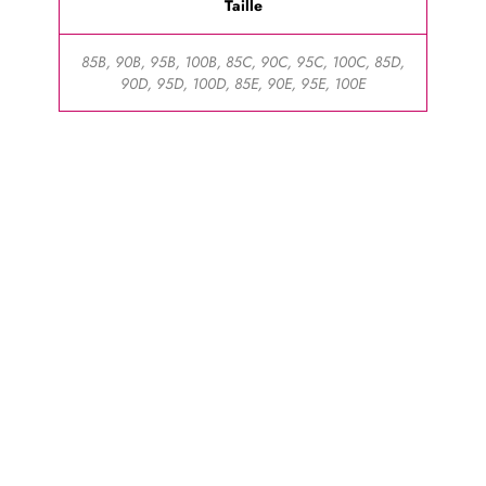
Taille
85B, 90B, 95B, 100B, 85C, 90C, 95C, 100C, 85D,
90D, 95D, 100D, 85E, 90E, 95E, 100E